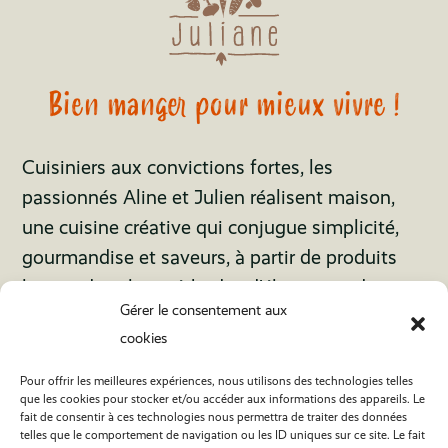
Bien manger pour mieux vivre !
Cuisiniers aux convictions fortes, les
passionnés Aline et Julien réalisent maison,
une cuisine créative qui conjugue simplicité,
gourmandise et saveurs, à partir de produits
locaux dont les méthodes d’élevage et de
Gérer le consentement aux
culture sont respectueuses de notre
cookies
environnement.
Pour offrir les meilleures expériences, nous utilisons des technologies telles
Horaires
que les cookies pour stocker et/ou accéder aux informations des appareils. Le
Du Lundi au Vendredi
fait de consentir à ces technologies nous permettra de traiter des données
telles que le comportement de navigation ou les ID uniques sur ce site. Le fait
De 9h à 18h